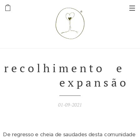
r e c o l h i m e n t o e
e x p a n s ã o
01-09-2021
De regresso e cheia de saudades desta comunidade