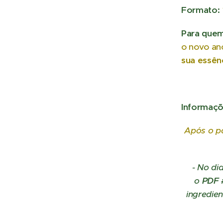
Formato:
Para quem
o novo a
sua essênc
Informaçõ
Após o p
- No di
o
PDF 
ingredien