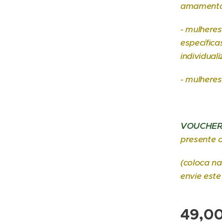
amamentaç
- mulheres
específica
individual
- mulhere
VOUCHER
presente 
(coloca na
envie este
49,0