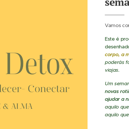
sema
Vamos com
Este é pr
desenhado
corpo, a m
poderás fa
viajas.
Um semana
novas roti
ajudar a ní
aquilo que
aquilo que