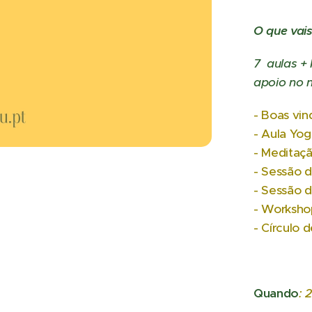
O que vais
7 aulas +
apoio no 
- Boas vin
- Aula Yog
- Meditaç
- Sessão 
- Sessão d
- Worksho
- Círculo 
Quando
: 