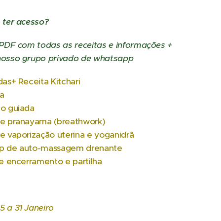
 ter acesso?
 PDF com todas as receitas e informações +
nosso grupo privado de whatsapp
das+ Receita Kitchari
a
ão guiada
de pranayama (breathwork)
e vaporização uterina e yoganidrã
p de auto-massagem drenante
de encerramento e partilha
25 a 31 Janeiro