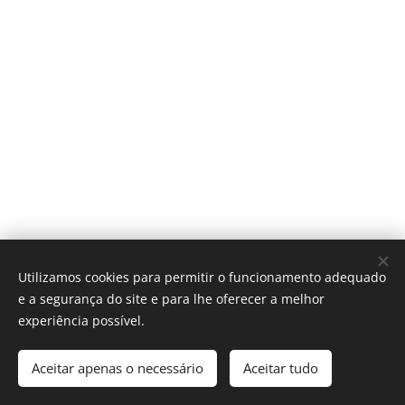
Utilizamos cookies para permitir o funcionamento adequado
e a segurança do site e para lhe oferecer a melhor
Política de Privacidade, Termos e Condições
experiência possível.
© 2025 Todos os direitos reservados
Livro de Reclamações
Aceitar apenas o necessário
Aceitar tudo
Created with ♡ by MãeGuru ®
Cookies