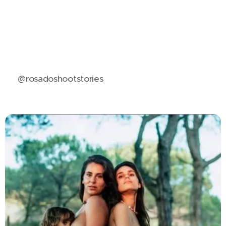
📷 @rosadoshootstories