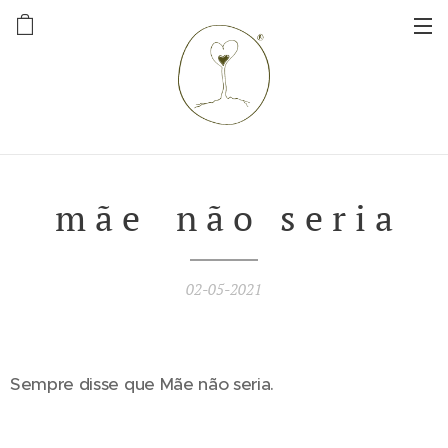
m ã e n ã o s e r i a
02-05-2021
Sempre disse que Mãe não seria.